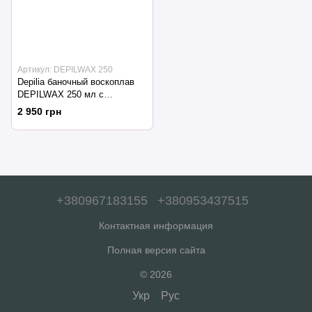
Артикул: DEPILWAX 250
Depilia баночный воскоплав
DEPILWAX 250 мл с
терморегулятором и ведром
2 950 грн
+380967183155
+380953437515
Контактная информация
Полная версия сайта
© 2026
Укр
Рус