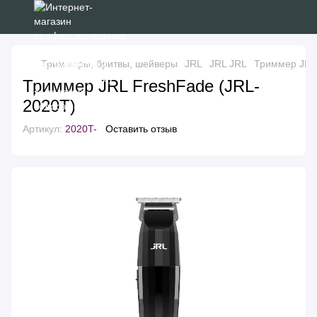
Триммеры, бритвы, шейверы
JRL
JRL JRL
Триммер JRL
Триммер JRL FreshFade (JRL-
2020T)
Артикул:
2020T-
Оставить отзыв