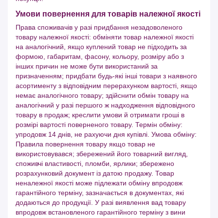
Умови повернення для товарів належної якості
Права споживачів у разі придбання незадоволеного
товару належної якості: обміняти товар належної якості
на аналогічний, якщо куплений товар не підходить за
формою, габаритам, фасону, кольору, розміру або з
інших причин не може бути використаний за
призначенням; придбати будь-які інші товари з наявного
асортименту з відповідним перерахунком вартості, якщо
немає аналогічного товару; здійснити обмін товару на
аналогічний у разі першого ж надходження відповідного
товару в продаж; креслити умови й отримати гроші в
розмірі вартості поверненого товару. Термін обміну:
упродовж 14 днів, не рахуючи дня купівлі. Умова обміну:
Правила повернення товару якщо товар не
використовувався; збережений його товарний вигляд,
споживчі властивості, пломби, ярлики; збережено
розрахунковий документ із датою продажу. Товар
неналежної якості може підлежати обміну впродовж
гарантійного терміну, зазначається в документах, які
додаються до продукції. У разі виявлення вад товару
впродовж встановленого гарантійного терміну з вини