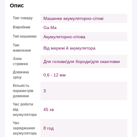
Опис
Тип товару
Машинки акумуляторно-сітові
Виробник
Ga.Ma
Тип машинки
Акумуляторно-сітова
Тип
Від мережі й акумулятора
живлення
Зона
Для голови/для бороди/для окантовки
стрижки
Довжина
0,6 - 12 мм
зрізу
Кількість
3
параметрів
довжини
Час роботи
45 хв
від
акумулятора
Час
8 год
заряджання
акумулятора