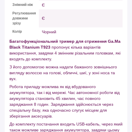
Знімний ніж
Є
Регулювання
Є
довжини
зрізу
Колір
Чорний
Багатофункціональний тример для стриження Ga.Ma
Black Titanium T923
пропонує кілька варіантів
використання, завдяки 4 змінним різальним головкам, які
входять до комплекту.
З його допомогою можна надати бажаного зовнішнього
вигляду волоссю на голові, обличчі, шиї, у зоні носа та
вух.
Робота приладу можлива як від вбудованого
акумулятора, так і від мережі. Час автономної роботи від
акумулятора становить 45 хвилин, час повного
заряджання 8 годин. Заряджання здійснюється через
спеціальну базу, яка одночасно слугує місцем для
зберігання аксесуарів.
До комплекту постачання входить USB-кабель, через який
також можливе заряджання акумулятора, завдяки цьому