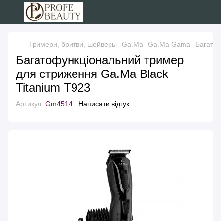
Тримери, бритви, шейверы
Ga.Ma
Ga.Ma Gama
Багатоф
Багатофункціональний тример
для стриження Ga.Ma Black
Titanium T923
Артикул:
Gm4514
Написати відгук